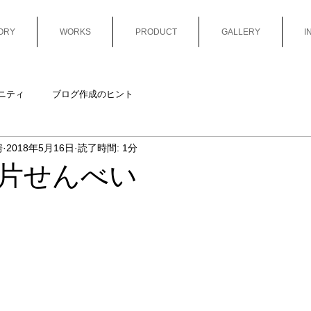
ORY
WORKS
PRODUCT
GALLERY
I
ニティ
ブログ作成のヒント
房
2018年5月16日
読了時間: 1分
片せんべい