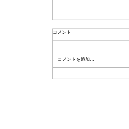
コメント
コメントを追加…
唐津やきもん祭りイベント
「お庭でまっちゃり」開催し
ます