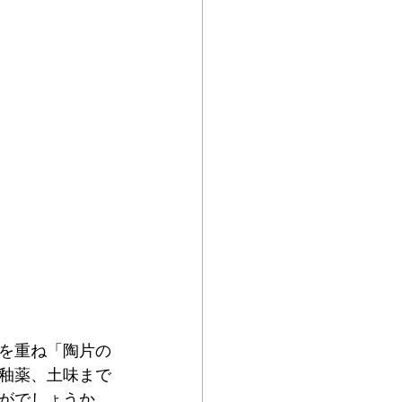
を重ね「陶片の
釉薬、土味まで
がでしょうか。