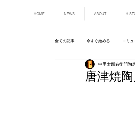
HOME
NEWS
ABOUT
HIST
全ての記事
今すぐ始める
コミュ
中里太郎右衛門陶
唐津焼陶