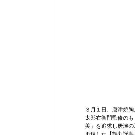
３月１日、唐津焼陶
太郎右衛門監修のも
美」を追求し唐津の
再現した【鶴丸謹製