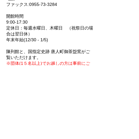
ファックス:
0955-73-3284
開館時間
9:00-17:30
定休日：毎週水曜日、木曜日 （祝祭日の場
合は翌日休）
​年末年始(12/30 - 1/5)
陳列館と、国指定史跡 唐人町御茶盌窯がご
覧いただけます。
※団体(1５名以上)でお越しの方は事前にご
予約下さい。
御茶
盌
窯記念館
入館料 400円(高校生以下無料)
開館時間 10:00-17:00(入館は16:30迄)
定休日 毎週水曜日、木曜日 （祝祭日の場
合は翌日休）​
年末年始(12/30-1/5)