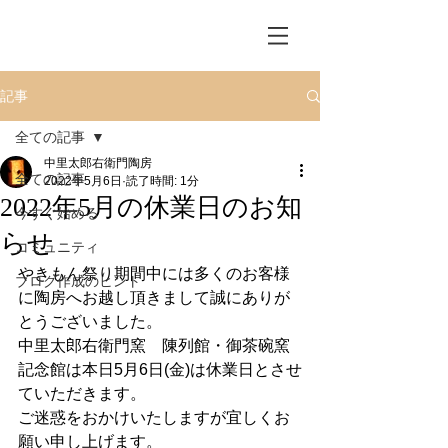
記事
全ての記事
中里太郎右衛門陶房
全ての記事
2022年5月6日
読了時間: 1分
2022年5月の休業日のお知
今すぐ始める
らせ
コミュニティ
やきもん祭り期間中には多くのお客様
ブログ作成のヒント
に陶房へお越し頂きまして誠にありが
とうございました。
中里太郎右衛門窯　陳列館・御茶碗窯
記念館は本日5月6日(金)は休業日とさせ
ていただきます。
ご迷惑をおかけいたしますが宜しくお
願い申し上げます。