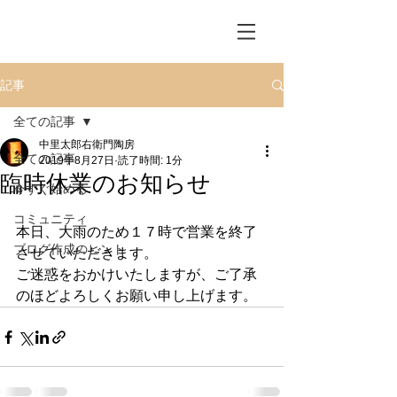
記事
全ての記事
中里太郎右衛門陶房
全ての記事
2019年8月27日
読了時間: 1分
臨時休業のお知らせ
今すぐ始める
コミュニティ
本日、大雨のため１７時で営業を終了
ブログ作成のヒント
させていただきます。
ご迷惑をおかけいたしますが、ご了承
のほどよろしくお願い申し上げます。