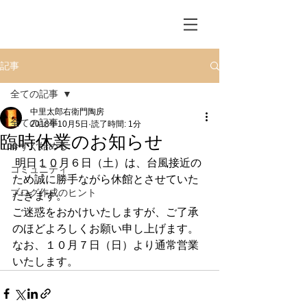
記事
全ての記事
中里太郎右衛門陶房
全ての記事
2018年10月5日
読了時間: 1分
臨時休業のお知らせ
今すぐ始める
 明日１０月６日（土）は、台風接近の
コミュニティ
ため誠に勝手ながら休館とさせていた
ブログ作成のヒント
だきます。
ご迷惑をおかけいたしますが、ご了承
のほどよろしくお願い申し上げます。
なお、１０月７日（日）より通常営業
いたします。