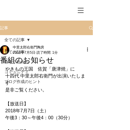
記事
全ての記事
中里太郎右衛門陶房
全ての記事
2018年7月5日
読了時間: 1分
番組のお知らせ
今すぐ始める
やきもの王国　佐賀「唐津焼」に
コミュニティ
十四代 中里太郎右衛門が出演いたしま
ブログ作成のヒント
す
是非ご覧ください。
【放送日】
2018年7月7日（土）
午後3：30～午後4：00（30分）