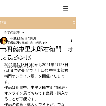
記事
全ての記事
中里太郎右衛門陶房
全ての記事
2021年1月8日
読了時間: 1分
十四代中里太郎右衛門 オ
今すぐ始める
ンライン展
コミュニティ
2021年1月8日(金)から2021年2月28日
ブログ作成のヒント
(日)までの期間で「十四代 中里太郎右
衛門オンライン展」を開催いたしま
す。
作品は期間中、中里太郎右衛門陶房・
オンライン展どちらでも鑑賞・購入す
ることが可能です。
作品の鑑賞・購入ができるだけでな