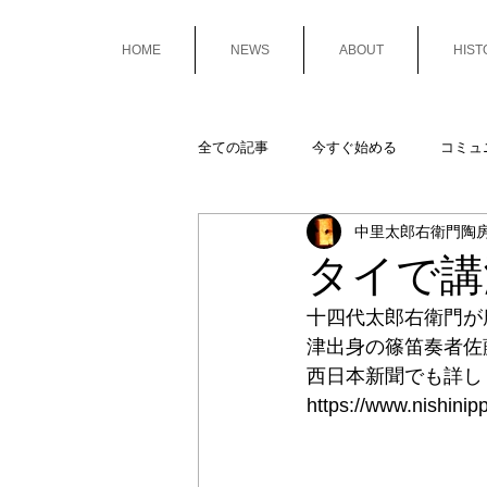
HOME
NEWS
ABOUT
HIST
全ての記事
今すぐ始める
コミュ
中里太郎右衛門陶
タイで講
十四代太郎右衛門が
津出身の篠笛奏者佐
西日本新聞でも詳し
https://www.nishinip