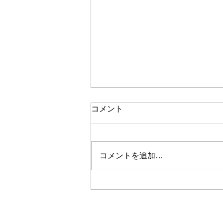
コメント
コメントを追加…
唐津やきもん祭りイベント
「お庭でまっちゃり」開催し
ます