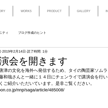
ORY
WORKS
PRODUCT
GALLERY
I
ニティ
ブログ作成のヒント
房
2019年2月14日
読了時間: 1分
演会を開きます
唐津の文化を海外へ発信するため、タイの陶芸家ソムラ
藤和哉さんと一緒に１４日にチェンライで講演会を行い
くご紹介いただいています。是非ご覧ください。
pon.co.jp/nnp/saga/article/485008/