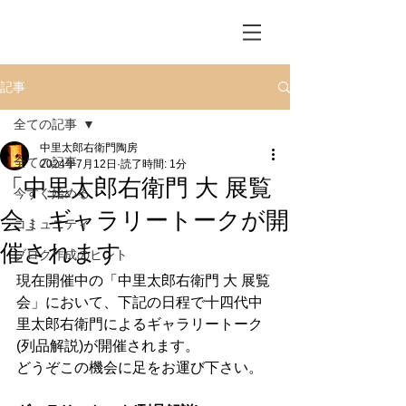
記事
全ての記事
中里太郎右衛門陶房
全ての記事
2024年7月12日
読了時間: 1分
「中里太郎右衛門 大 展覧
今すぐ始める
会」ギャラリートークが開
コミュニティ
催されます
ブログ作成のヒント
現在開催中の「中里太郎右衛門 大 展覧
会」において、下記の日程で十四代中
里太郎右衛門によるギャラリートーク
(列品解説)が開催されます。
どうぞこの機会に足をお運び下さい。